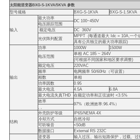
太阳能逆变器
BXG-S-1KVA/5KVA
参数
型号规格
BXG-S-1KVA
BXG-S-1.5KVA
最大功率
DC 100~450V
电压跟踪范围
输入
额定电压
DC
360V
MPPT
(每通道最大 Idc = 10A,
光伏阵列配置
具有公共独立的最大功率跟踪)
功率
1000W
1500W
单相 AC 185 ~ 264V
电压范围
(可根据不同国家和地区要求调整)
额定电压
220VAC
频率
电网频率 50/60Hz（可设置）
输出
相数
单相
功率因数
0.95
最大电流
4.5A
6.8A
最大电流失真THD
在额定功率和正弦波时 <3.5%
效率
97%（欧洲效率:96.4%）
, ,
外壳防护等级
IP65/NEMA 4X
冷却方式
自然冷却
结构
可听噪音
<50dB
数据接口
External RS 232C
逆变器
输入过压、输出短路保护，过载、过