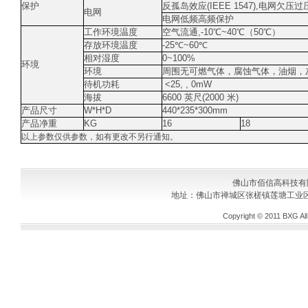
保护
反孤岛效应(IEEE 1547),电网欠压
电网
电网低频高频保护
工作环境温度
空气流通,-10℃~40℃（50℃）
存放环境温度
-25℃~60℃
相对湿度
0~100%
环境
环境
周围无可燃气体，腐蚀气体，油烟，
待机功耗
<25, , 0mW
海拔
6600 英尺(2000 米)
产品尺寸
W*H*D
440*235*300mm
产品净重
KG
16
18
以上参数仅供参数，如有更改不另行通知。
佛山市佰信高科技有
地址：佛山市禅城区张槎镇莲塘工业区
Copyright © 2011
BXG
Al