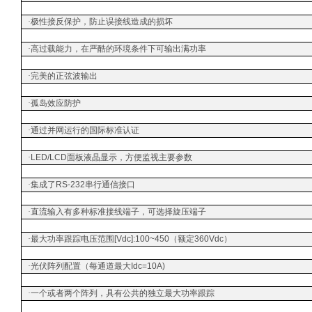
·
极性接反保护，防止误接线造成的损坏
·
高过载能力，在严酷的环境条件下可输出满功率
·
完美的正弦波输出
·
孤岛效应防护
·
通过并网运行的国际标准认证
·
LED/LCD
面板液晶显示，方便监视主要参数
·
集成了RS-232串行通信接口
·
直流输入有多种标准接线端子，可选择旋压端子
·
最大功率跟踪电压范围[Vdc]:100~450（额定360Vdc）
·
光伏阵列配置（每通道最大Idc=10A)
·
一个或者两个阵列，具有公共的独立最大功率跟踪